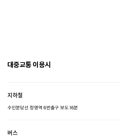
대중교통 이용시
지하철
수인분당선 청명역 6번출구 보도 16분
버스